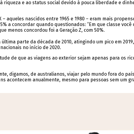
à riqueza e ao status social devido à pouca liberdade e din
– aqueles nascidos entre 1965 e 1980 – eram mais propensos
 65% a concordar quando questionados: “Em que classe você 
 que menos concordou foi a Geração Z, com 50%.
 última parte da década de 2010, atingindo um pico em 201
acionais no início de 2020.
tude de que as viagens ao exterior sejam apenas para os ric
te, digamos, de australianos, viajar pelo mundo fora do paí
agens acontecem anualmente, mesmo para pessoas sem um g