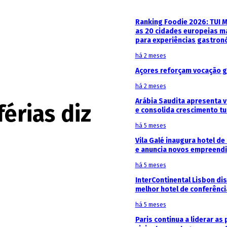
Ranking Foodie 2026: TUI 
as 20 cidades europeias m
para experiências gastron
há 2 meses
Açores reforçam vocação g
há 2 meses
Arábia Saudita apresenta v
érias diz
e consolida crescimento tu
há 5 meses
Vila Galé inaugura hotel de
e anuncia novos empreendi
há 5 meses
InterContinental Lisbon di
melhor hotel de conferênc
há 5 meses
Paris continua a liderar as