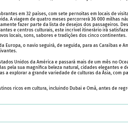
umbrantes em 32 países, com sete pernoitas em locais de visita
vida. A viagem de quatro meses percorrerá 36 000 milhas náu
rtamente fazer parte da lista de desejos dos passageiros. De
ntes e centros culturais, este incrível itinerário irá satisfaz
os locais, sons, sabores e tradições dos cinco continentes.
Europa, o navio seguirá, de seguida, para as Caraíbas e Amé
ivantes.
Estados Unidos da América e passará mais de um mês no Oce
as pela sua magnífica beleza natural, cidades elegantes e de
as a explorar a grande variedade de culturas da Ásia, com 
inos ricos em cultura, incluindo Dubai e Omã, antes de regr