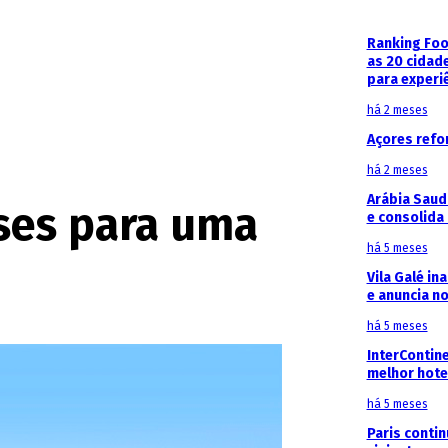
Ranking Foo
as 20 cidad
para experi
há 2 meses
Açores refo
há 2 meses
Arábia Saud
íses para uma
e consolida 
há 5 meses
Vila Galé in
e anuncia n
há 5 meses
InterContin
melhor hote
há 5 meses
Paris contin