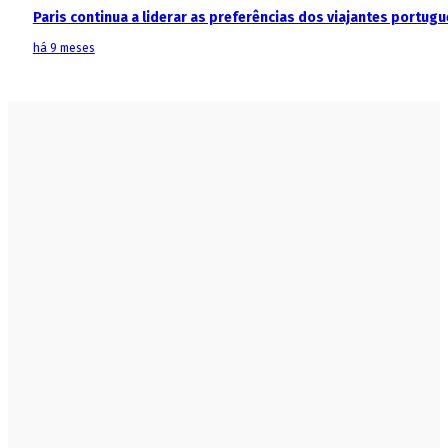
Paris continua a liderar as preferências dos viajantes portu
há 9 meses