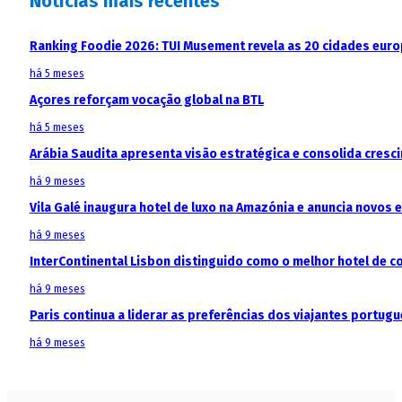
Notícias mais recentes
Ranking Foodie 2026: TUI Musement revela as 20 cidades eur
há 5 meses
Açores reforçam vocação global na BTL
há 5 meses
Arábia Saudita apresenta visão estratégica e consolida cresci
há 9 meses
Vila Galé inaugura hotel de luxo na Amazónia e anuncia novos
há 9 meses
InterContinental Lisbon distinguido como o melhor hotel de c
há 9 meses
Paris continua a liderar as preferências dos viajantes portu
há 9 meses