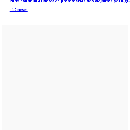
Paris continua a liderar as preferências dos viajantes portu
há 9 meses