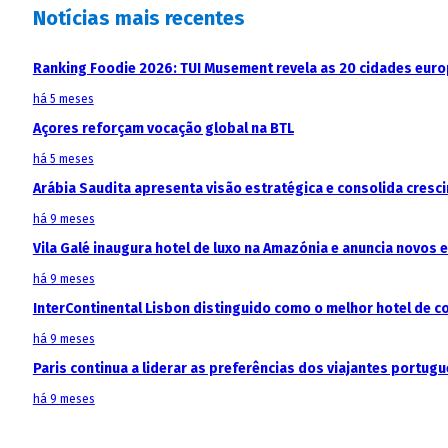
Notícias mais recentes
Ranking Foodie 2026: TUI Musement revela as 20 cidades eur
há 5 meses
Açores reforçam vocação global na BTL
há 5 meses
Arábia Saudita apresenta visão estratégica e consolida cresci
há 9 meses
Vila Galé inaugura hotel de luxo na Amazónia e anuncia novos
há 9 meses
InterContinental Lisbon distinguido como o melhor hotel de c
há 9 meses
Paris continua a liderar as preferências dos viajantes portu
há 9 meses