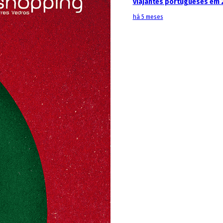
viajantes portugueses em 
há 5 meses