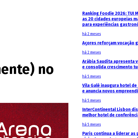
Ranking Foodie 2026: TUI 
as 20 cidades europeias m
para experiências gastron
há 2 meses
Açores reforçam vocação g
há 2 meses
Arábia Saudita apresenta v
mente) no
e consolida crescimento tu
há 5 meses
Vila Galé inaugura hotel de
e anuncia novos empreendi
há 5 meses
InterContinental Lisbon di
melhor hotel de conferênc
há 5 meses
Paris continua a liderar as