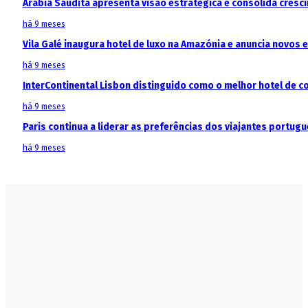
Arábia Saudita apresenta visão estratégica e consolida cresci
há 9 meses
Vila Galé inaugura hotel de luxo na Amazónia e anuncia novos
há 9 meses
InterContinental Lisbon distinguido como o melhor hotel de c
há 9 meses
Paris continua a liderar as preferências dos viajantes portu
há 9 meses