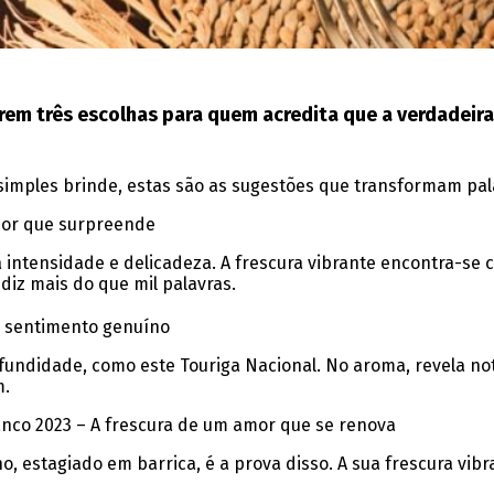
em três escolhas para quem acredita que a verdadeira 
 simples brinde, estas são as sugestões que transformam pa
mor que surpreende
 intensidade e delicadeza. A frescura vibrante encontra-se
 diz mais do que mil palavras.
m sentimento genuíno
undidade, como este Touriga Nacional. No aroma, revela not
m.
anco 2023 – A frescura de um amor que se renova
, estagiado em barrica, é a prova disso. A sua frescura vibr