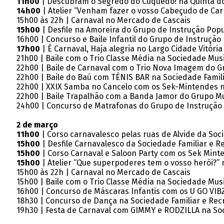
11h00
| Descubram o Segredo do Cuquedo! na Quinta do
14h00
| Atelier “Venham fazer o vosso Cabeçudo de Car
15h00 às 22h | Carnaval no Mercado de Cascais
15h00
| Desfile na Amoreira do Grupo de Instrução Pop
16h00 | Concurso e Baile Infantil do Grupo de Instrução
17h00
| É Carnaval, Haja alegria no Largo Cidade Vitóri
21h00 | Baile com o Trio Classe Média na Sociedade Musi
22h00 | Baile de Carnaval com o Trio Nova Imagem do G
22h00 | Baile do Baú com TÉNIS BAR na Sociedade Famili
22h00 | XXIX Samba no Cancelo com os Sek-Mintendes na
22h00 | Baile Trapalhão com a Banda Jamor do Grupo Mu
24h00 | Concurso de Matrafonas do Grupo de Instrução
2 de março
11h00
| Corso carnavalesco pelas ruas de Alvide da Soc
15h00
| Desfile Carnavalesco da Sociedade Familiar e Re
15h00
| Corso Carnaval e Saloon Party com os Sek Minte
15h00
| Atelier “Que superpoderes tem o vosso herói?” 
15h00 às 22h | Carnaval no Mercado de Cascais
15h00 | Baile com o Trio Classe Média na Sociedade Musi
16h00 | Concurso de Máscaras Infantis com os U GO VIBZ
18h30 | Concurso de Dança na Sociedade Familiar e Recr
19h30 | Festa de Carnaval com GIMMY e RODZILLA na Soci