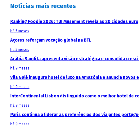
Notícias mais recentes
Ranking Foodie 2026: TUI Musement revela as 20 cidades eur
há 5 meses
Açores reforçam vocação global na BTL
há 5 meses
Arábia Saudita apresenta visão estratégica e consolida cresci
há 9 meses
Vila Galé inaugura hotel de luxo na Amazónia e anuncia novos
há 9 meses
InterContinental Lisbon distinguido como o melhor hotel de c
há 9 meses
Paris continua a liderar as preferências dos viajantes portu
há 9 meses