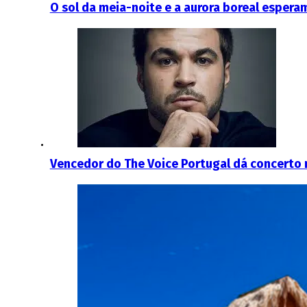
O sol da meia-noite e a aurora boreal esperam
Vencedor do The Voice Portugal dá concerto 