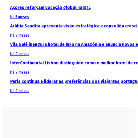
Açores reforçam vocação global na BTL
há 5 meses
Arábia Saudita apresenta visão estratégica e consolida cresci
há 9 meses
Vila Galé inaugura hotel de luxo na Amazónia e anuncia novos
há 9 meses
InterContinental Lisbon distinguido como o melhor hotel de c
há 9 meses
Paris continua a liderar as preferências dos viajantes portu
há 9 meses