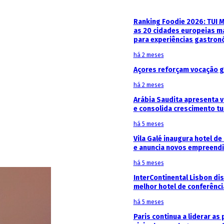
Ranking Foodie 2026: TUI 
as 20 cidades europeias m
para experiências gastron
há 2 meses
Açores reforçam vocação g
há 2 meses
Arábia Saudita apresenta v
e consolida crescimento tu
há 5 meses
Vila Galé inaugura hotel de
e anuncia novos empreendi
há 5 meses
InterContinental Lisbon di
melhor hotel de conferênc
há 5 meses
Paris continua a liderar as