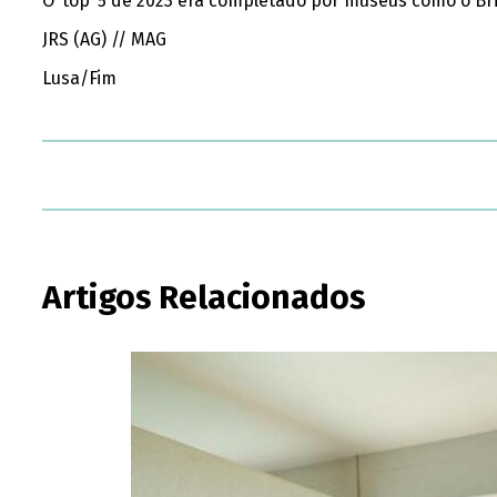
O ‘top’ 5 de 2023 era completado por museus como o Br
JRS (AG) // MAG
Lusa/Fim
Artigos Relacionados