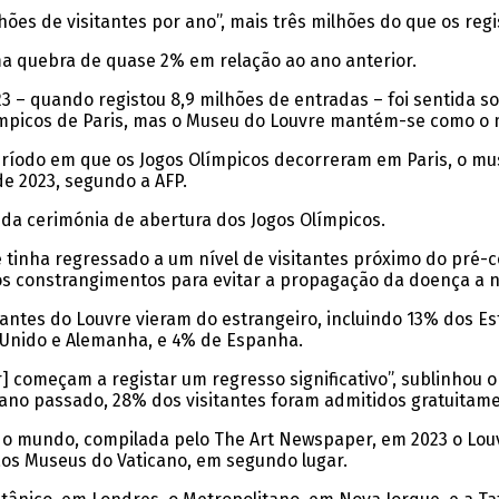
ões de visitantes por ano”, mais três milhões do que os reg
uma quebra de quase 2% em relação ao ano anterior.
3 – quando registou 8,9 milhões de entradas – foi sentida s
límpicos de Paris, mas o Museu do Louvre mantém-se como o 
eríodo em que os Jogos Olímpicos decorreram em Paris, o mu
de 2023, segundo a AFP.
a da cerimónia de abertura dos Jogos Olímpicos.
 tinha regressado a um nível de visitantes próximo do pré-c
 constrangimentos para evitar a propagação da doença a n
tantes do Louvre vieram do estrangeiro, incluindo 13% dos E
o Unido e Alemanha, e 4% de Espanha.
r] começam a registar um regresso significativo”, sublinhou
ano passado, 28% dos visitantes foram admitidos gratuitame
do mundo, compilada pelo The Art Newspaper, em 2023 o Lo
aos Museus do Vaticano, em segundo lugar.