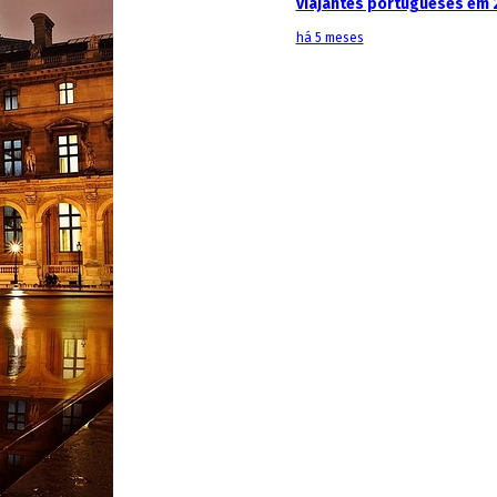
viajantes portugueses em 
há 5 meses