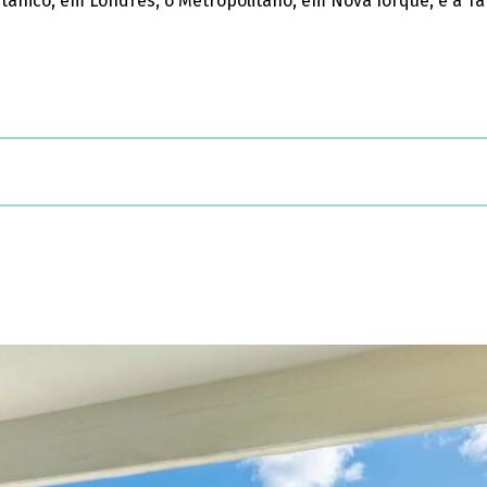
itânico, em Londres, o Metropolitano, em Nova Iorque, e a T