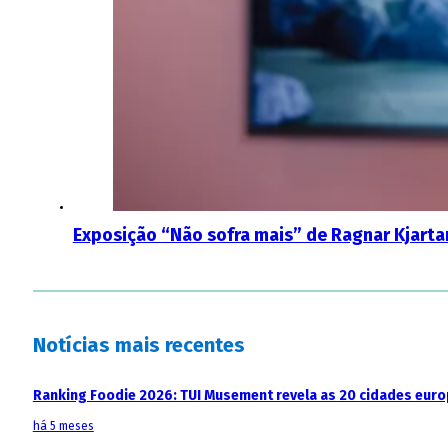
Exposição “Não sofra mais” de Ragnar Kjart
Notícias mais recentes
Ranking Foodie 2026: TUI Musement revela as 20 cidades eur
há 5 meses