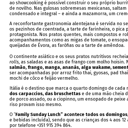
ao showcooking é possível construir o seu próprio burri
de novilho. Nas gulosas sobremesas mexicanas, saltam à
condensado e integral – e ainda a mazamorra, um crem
A reconfortante gastronomia alentejana é servida no 
os pezinhos de coentrada, a tarte de farinheira, o pic
protagonista. Nos pratos quentes, mais compostos e r
acompanhamentos como as migas de tomate, o ensopado d
queijadas de Évora, as farófias ou a tarte de amêndoa.
O continente asiático e os seus pratos nutritivos rech
rolls
, as saladas e as asas de frango com molho hoisin. 
salmão, frango, manga, ananás, alga wakame, sement
ser acompanhadas por arroz frito thai, gyosas, pad tha
mochi de côco e feijão vermelho.
Itália é o destino que marca o quarto domingo de cada m
dos carpaccios, das bruschettas
e de uma mão cheia de 
de porco assado, ou a ciopinno, um ensopado de peixe ac
riso provam isso mesmo.
O “
Family Sunday Lunch” acontece todos os domingos
e bebidas incluída), sendo que as crianças dos 4 aos 1
por telefone +351 915 394 864.