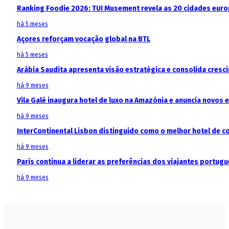
Ranking Foodie 2026: TUI Musement revela as 20 cidades eur
há 5 meses
Açores reforçam vocação global na BTL
há 5 meses
Arábia Saudita apresenta visão estratégica e consolida cresci
há 9 meses
Vila Galé inaugura hotel de luxo na Amazónia e anuncia novos
há 9 meses
InterContinental Lisbon distinguido como o melhor hotel de c
há 9 meses
Paris continua a liderar as preferências dos viajantes portu
há 9 meses