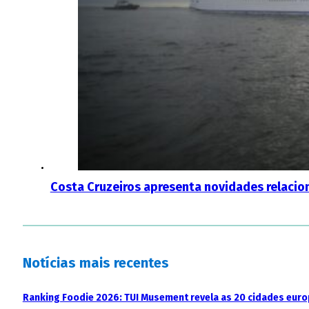
Costa Cruzeiros apresenta novidades relaci
Notícias mais recentes
Ranking Foodie 2026: TUI Musement revela as 20 cidades eur