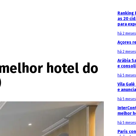
Ranking 
as 20 ci
para exp
há 2 meses
Açores r
há 2 meses
Arábia S
 melhor hotel do
e consoli
há 5 meses
)
Vila Galé
e anunci
há 5 meses
InterCon
melhor h
há 5 meses
Paris con