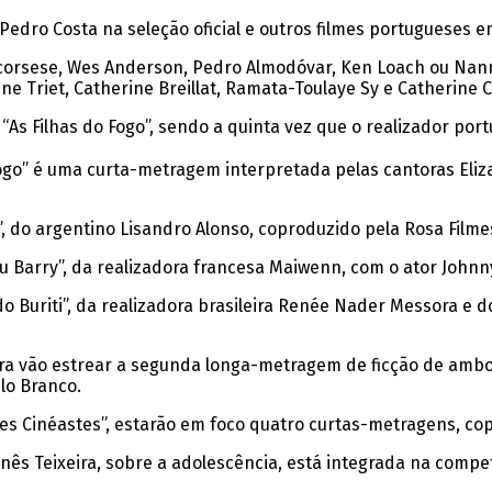
Pedro Costa na seleção oficial e outros filmes portugueses 
corsese, Wes Anderson, Pedro Almodóvar, Ken Loach ou Nann
e Triet, Catherine Breillat, Ramata-Toulaye Sy e Catherine C
e “As Filhas do Fogo”, sendo a quinta vez que o realizador p
go” é uma curta-metragem interpretada pelas cantoras Elizab
, do argentino Lisandro Alonso, coproduzido pela Rosa Filme
u Barry”, da realizadora francesa Maiwenn, com o ator Johnn
do Buriti”, da realizadora brasileira Renée Nader Messora e d
rra vão estrear a segunda longa-metragem de ficção de ambos, 
lo Branco.
es Cinéastes”, estarão em foco quatro curtas-metragens, cop
 Inês Teixeira, sobre a adolescência, está integrada na comp