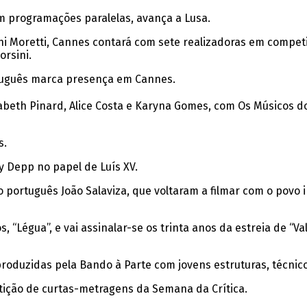
em programações paralelas, avança a Lusa.
i Moretti, Cannes contará com sete realizadoras em competi
orsini.
ortuguês marca presença em Cannes.
eth Pinard, Alice Costa e Karyna Gomes, com Os Músicos do T
s.
y Depp no papel de Luís XV.
o português João Salaviza, que voltaram a filmar com o povo i
“Légua”, e vai assinalar-se os trinta anos da estreia de “Va
roduzidas pela Bando à Parte com jovens estruturas, técnico
etição de curtas-metragens da Semana da Crítica.