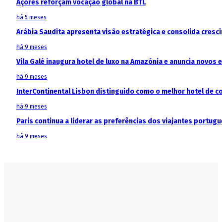
Açores reforçam vocação global na BTL
há 5 meses
Arábia Saudita apresenta visão estratégica e consolida cresci
há 9 meses
Vila Galé inaugura hotel de luxo na Amazónia e anuncia novos
há 9 meses
InterContinental Lisbon distinguido como o melhor hotel de c
há 9 meses
Paris continua a liderar as preferências dos viajantes portu
há 9 meses