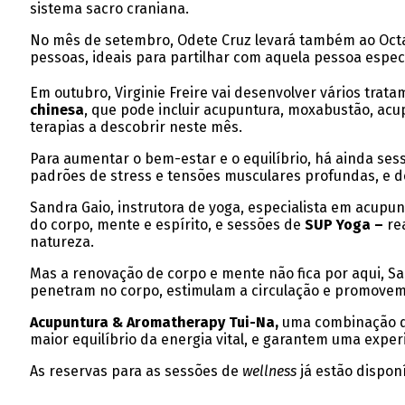
sistema sacro craniana.
No mês de setembro, Odete Cruz levará também ao Oct
pessoas, ideais para partilhar com aquela pessoa especi
Em outubro, Virginie Freire vai desenvolver vários tra
chinesa
, que pode incluir acupuntura, moxabustão, acu
terapias a descobrir neste mês.
Para aumentar o bem-estar e o equilíbrio, há ainda se
padrões de stress e tensões musculares profundas, e 
Sandra Gaio, instrutora de yoga, especialista em acupu
do corpo, mente e espírito, e sessões de
SUP Yoga –
re
natureza.
Mas a renovação de corpo e mente não fica por aqui, S
penetram no corpo, estimulam a circulação e promovem
Acupuntura & Aromatherapy Tui-Na,
uma combinação do
maior equilíbrio da energia vital, e garantem uma exper
As reservas para as sessões de
wellness
já estão dispon