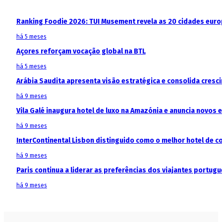
Ranking Foodie 2026: TUI Musement revela as 20 cidades eur
há 5 meses
Açores reforçam vocação global na BTL
há 5 meses
Arábia Saudita apresenta visão estratégica e consolida cresci
há 9 meses
Vila Galé inaugura hotel de luxo na Amazónia e anuncia novos
há 9 meses
InterContinental Lisbon distinguido como o melhor hotel de c
há 9 meses
Paris continua a liderar as preferências dos viajantes portu
há 9 meses