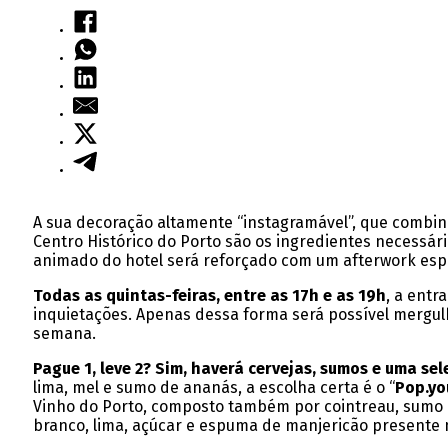
A sua decoração altamente “instagramável”, que combina o
Centro Histórico do Porto são os ingredientes necessár
animado do hotel será reforçado com um afterwork es
Todas as quintas-feiras, entre as 17h e as 19h
, a entr
inquietações. Apenas dessa forma será possível mergulha
semana.
Pague 1, leve 2? Sim, haverá cervejas, sumos e uma se
lima, mel e sumo de ananás, a escolha certa é o “
Pop.yo
Vinho do Porto, composto também por cointreau, sumo d
branco, lima, açúcar e espuma de manjericão presente