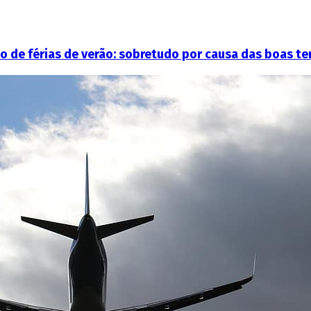
o de férias de verão: sobretudo por causa das boas t