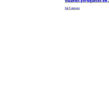
viajantes portugueses em 
há 5 meses