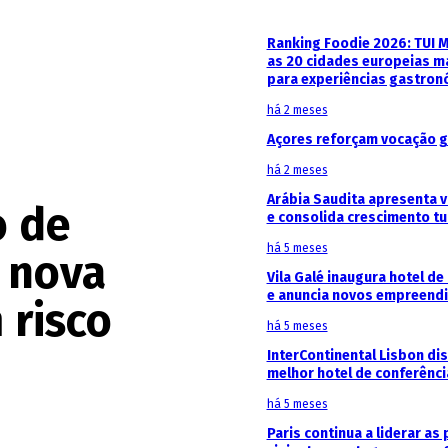
Ranking Foodie 2026: TUI 
as 20 cidades europeias m
para experiências gastron
há 2 meses
Açores reforçam vocação g
há 2 meses
Arábia Saudita apresenta v
o de
e consolida crescimento tu
há 5 meses
a nova
Vila Galé inaugura hotel de
e anuncia novos empreendi
 risco
há 5 meses
InterContinental Lisbon di
melhor hotel de conferênc
há 5 meses
Paris continua a liderar as