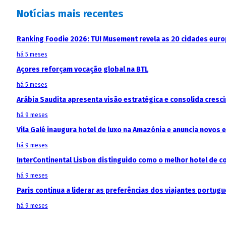
Notícias mais recentes
Ranking Foodie 2026: TUI Musement revela as 20 cidades eur
há 5 meses
Açores reforçam vocação global na BTL
há 5 meses
Arábia Saudita apresenta visão estratégica e consolida cresci
há 9 meses
Vila Galé inaugura hotel de luxo na Amazónia e anuncia novos
há 9 meses
InterContinental Lisbon distinguido como o melhor hotel de c
há 9 meses
Paris continua a liderar as preferências dos viajantes portu
há 9 meses