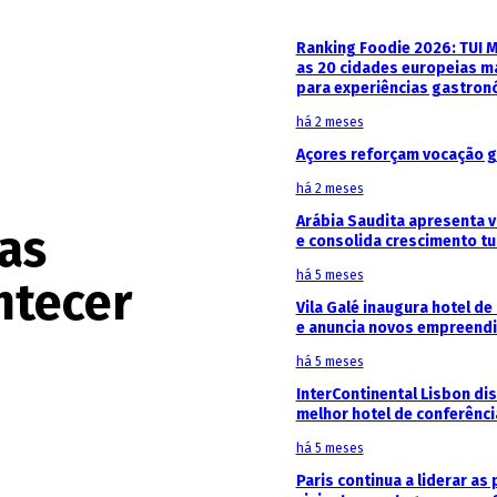
Ranking Foodie 2026: TUI 
as 20 cidades europeias m
para experiências gastron
há 2 meses
Açores reforçam vocação g
há 2 meses
Arábia Saudita apresenta v
as
e consolida crescimento tu
há 5 meses
ntecer
Vila Galé inaugura hotel de
e anuncia novos empreendi
há 5 meses
InterContinental Lisbon di
melhor hotel de conferênc
há 5 meses
Paris continua a liderar as