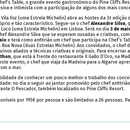
Chef’s Table, o grande evento gastronómico do Pine Cliffs R
siva e intimista com a participação de alguns dos mais conc
Vila Foz (uma Estrela Michelin) abre as hostes da 3ª edição 
prio e tão característico. Segue-se o chef
Alexandre Silva
, 
e Loco (uma Estrela Michelin) em Lisboa. Será no dia
3 de mai
f Alexandre Silva que se esperam ousadas e criativas, com
aio
e terá como anfitrião um chef que participa na Chef’s Tab
da Boa Nova (duas Estrelas Michelin). Aos convidados, o che
os aliados a técnicas criativas e originais. Para encerrar a
nthon
, que está à frente do restaurante Il Gallo D’Oro, na Ma
neste evento, o chef que viaja da Madeira para o Algarve ap
com o mar.
bilidade de conhecer um pouco melhor o trabalho dos conce
dade: no dia a seguir ao jantar promovido pelo chef anfitrião
ante O Pescador, também localizado no Pine Cliffs Resort.
sponíveis por 195€ por pessoa e são limitados a 26 pessoas. 