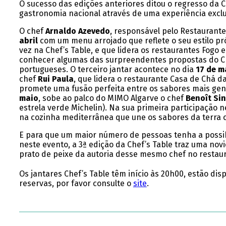
O sucesso das edições anteriores ditou o regresso da 
gastronomia nacional através de uma experiência exclu
O chef
Arnaldo Azevedo
, responsável pelo Restaurante 
abril
com um menu arrojado que reflete o seu estilo pró
vez na Chef’s Table, e que lidera os restaurantes Fogo 
conhecer algumas das surpreendentes propostas do Che
portugueses. O terceiro jantar acontece no dia
17 de m
chef
Rui Paula
, que lidera o restaurante Casa de Chá 
promete uma fusão perfeita entre os sabores mais genuín
maio
, sobe ao palco do MIMO Algarve o chef
Benoît Si
estrela verde Michelin). Na sua primeira participação 
na cozinha mediterrânea que une os sabores da terra 
E para que um maior número de pessoas tenha a possi
neste evento, a 3ª edição da Chef’s Table traz uma novi
prato de peixe da autoria desse mesmo chef no restaur
Os jantares Chef’s Table têm início às 20h00, estão di
reservas, por favor consulte o
site
.