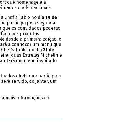
esort que homenageia a
eituados chefs nacionais.
da Chef’s Table no dia
19 de
que participa pela segunda
o
que os convidados poderão
 foco nos produtos
le desde a primeira edição, o
f dará a conhecer um menu que
 Chef’s Table, no dia
31 de
deira (duas Estrelas Michelin e
resentará um menu inspirado
ituados chefs que participam
 será servido, ao jantar, um
Para mais informações ou