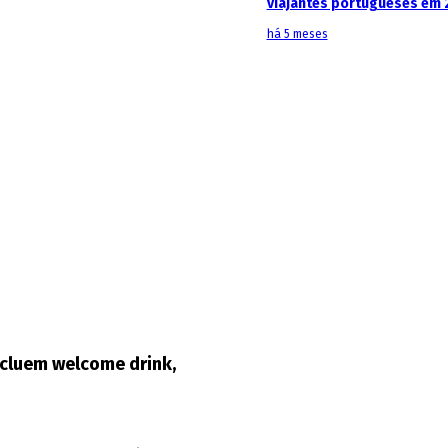
viajantes portugueses em 
há 5 meses
ncluem welcome drink,