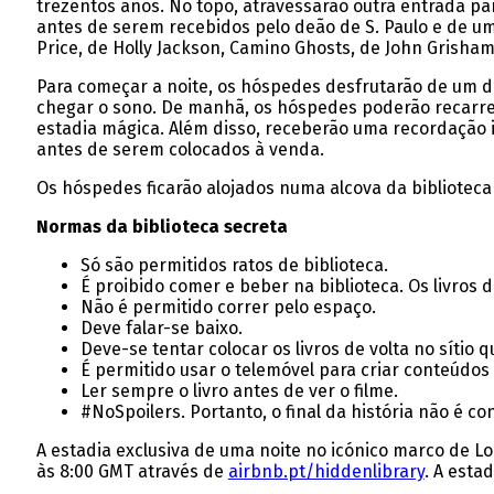
trezentos anos. No topo, atravessarão outra entrada par
antes de serem recebidos pelo deão de S. Paulo e de u
Price, de Holly Jackson, Camino Ghosts, de John Grisha
Para começar a noite, os hóspedes desfrutarão de um de
chegar o sono. De manhã, os hóspedes poderão recarre
estadia mágica. Além disso, receberão uma recordação i
antes de serem colocados à venda.
Os hóspedes ficarão alojados numa alcova da biblioteca s
Normas da biblioteca secreta
Só são permitidos ratos de biblioteca.
É proibido comer e beber na biblioteca. Os livros
Não é permitido correr pelo espaço.
Deve falar-se baixo.
Deve-se tentar colocar os livros de volta no sítio q
É permitido usar o telemóvel para criar conteúdos
Ler sempre o livro antes de ver o filme.
#NoSpoilers. Portanto, o final da história não é co
A estadia exclusiva de uma noite no icónico marco de L
às 8:00 GMT através de
airbnb.pt/hiddenlibrary
. A esta