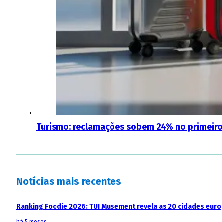
Turismo: reclamações sobem 24% no primeiro
Notícias mais recentes
Ranking Foodie 2026: TUI Musement revela as 20 cidades eur
há 5 meses