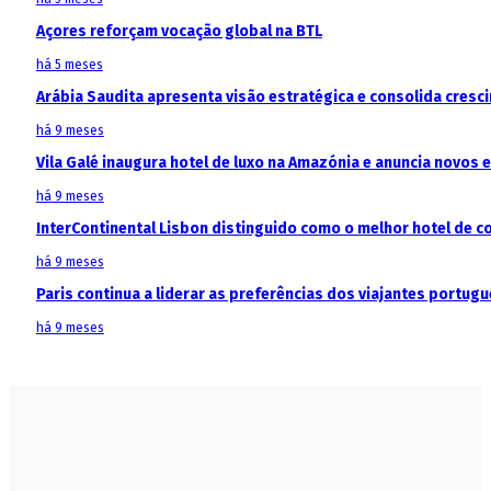
Açores reforçam vocação global na BTL
há 5 meses
Arábia Saudita apresenta visão estratégica e consolida cresci
há 9 meses
Vila Galé inaugura hotel de luxo na Amazónia e anuncia novos
há 9 meses
InterContinental Lisbon distinguido como o melhor hotel de c
há 9 meses
Paris continua a liderar as preferências dos viajantes portu
há 9 meses