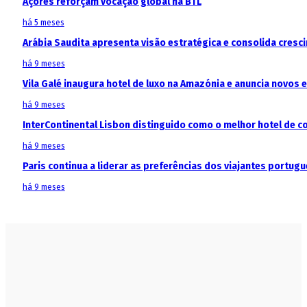
Açores reforçam vocação global na BTL
há 5 meses
Arábia Saudita apresenta visão estratégica e consolida cresci
há 9 meses
Vila Galé inaugura hotel de luxo na Amazónia e anuncia novos
há 9 meses
InterContinental Lisbon distinguido como o melhor hotel de c
há 9 meses
Paris continua a liderar as preferências dos viajantes portu
há 9 meses