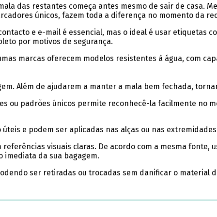
a mala das restantes começa antes mesmo de sair de casa. M
marcadores únicos, fazem toda a diferença no momento da rec
ntacto e e-mail é essencial, mas o ideal é usar etiquetas c
pleto por motivos de segurança.
lgumas marcas oferecem modelos resistentes à água, com cap
gem. Além de ajudarem a manter a mala bem fechada, tornam-
tes ou padrões únicos permite reconhecê-la facilmente no m
o úteis e podem ser aplicadas nas alças ou nas extremidades
 referências visuais claras. De acordo com a mesma fonte,
ção imediata da sua bagagem.
odendo ser retiradas ou trocadas sem danificar o material d