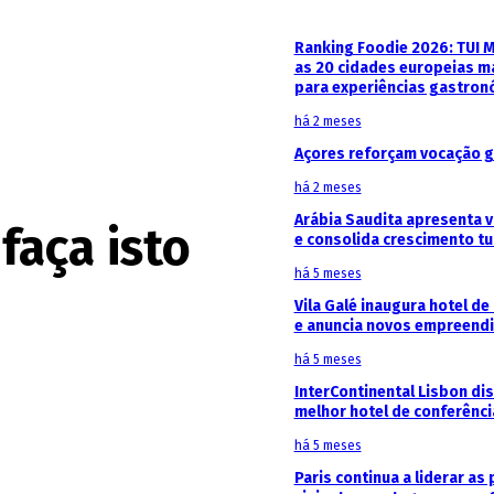
Ranking Foodie 2026: TUI 
as 20 cidades europeias m
para experiências gastron
há 2 meses
Açores reforçam vocação g
há 2 meses
Arábia Saudita apresenta v
faça isto
e consolida crescimento tu
há 5 meses
Vila Galé inaugura hotel de
e anuncia novos empreendi
há 5 meses
InterContinental Lisbon di
melhor hotel de conferênc
há 5 meses
Paris continua a liderar as