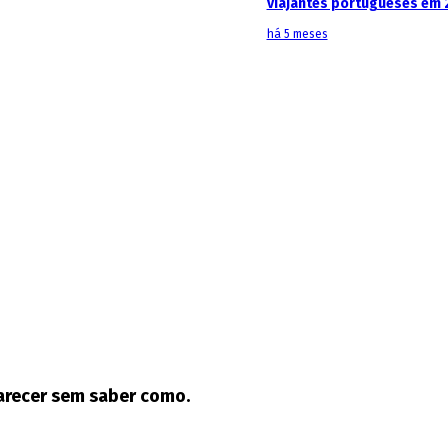
viajantes portugueses em 
há 5 meses
parecer sem saber como.