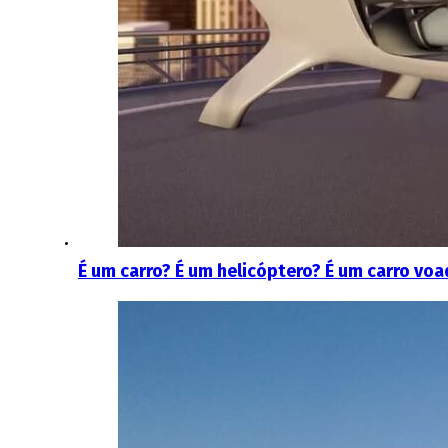
É um carro? É um helicóptero? É um carro voa