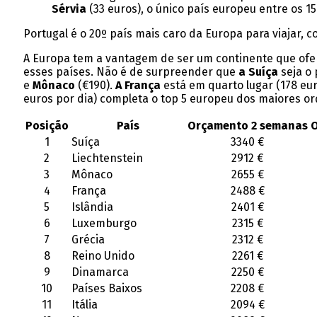
Sérvia
(33 euros), o único país europeu entre os 15
Portugal é o 20º país mais caro da Europa para viajar,
A Europa tem a vantagem de ser um continente que ofere
esses países. Não é de surpreender que
a Suíça
seja o 
e
Mônaco
(€190).
A França
está em quarto lugar (178 eu
euros por dia) completa o top 5 europeu dos maiores o
Posição
País
Orçamento 2 semanas
O
1
Suíça
3340 €
2
Liechtenstein
2912 €
3
Mônaco
2655 €
4
França
2488 €
5
Islândia
2401 €
6
Luxemburgo
2315 €
7
Grécia
2312 €
8
Reino Unido
2261 €
9
Dinamarca
2250 €
10
Países Baixos
2208 €
11
Itália
2094 €