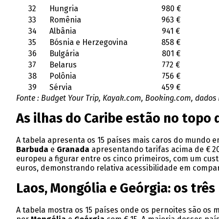
32
Hungria
980 €
33
Romênia
963 €
34
Albânia
941 €
35
Bósnia e Herzegovina
858 €
36
Bulgária
801 €
37
Belarus
772 €
38
Polônia
756 €
39
Sérvia
459 €
Fonte : Budget Your Trip, Kayak.com, Booking.com, dados 
As ilhas do Caribe estão no topo
A tabela apresenta os 15 países mais caros do mundo e
Barbuda
e
Granada
apresentando tarifas acima de € 200
europeu a figurar entre os cinco primeiros, com um custo 
euros, demonstrando relativa acessibilidade em compar
Laos, Mongólia e Geórgia: os tr
A tabela mostra os 15 países onde os pernoites são os 