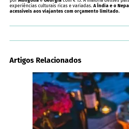
por
Mongólia
e
Geórgia
com € 15. A maioria desses paí
experiências culturais ricas e variadas.
A Índia e o Nep
acessíveis aos viajantes com orçamento limitado.
Artigos Relacionados