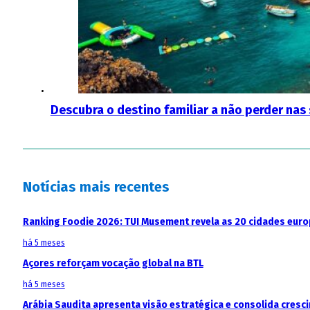
Descubra o destino familiar a não perder nas
Notícias mais recentes
Ranking Foodie 2026: TUI Musement revela as 20 cidades eur
há 5 meses
Açores reforçam vocação global na BTL
há 5 meses
Arábia Saudita apresenta visão estratégica e consolida cresci