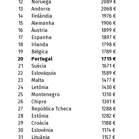
12
Noruega
2089 €
13
Andorra
2068 €
14
Finlândia
1976 €
15
Alemanha
1906 €
16
Áustria
1899 €
17
Espanha
1897 €
18
Irlanda
1798 €
19
Bélgica
1789 €
20
Portugal
1715 €
21
Suécia
1671 €
22
Eslováquia
1589 €
23
Malta
1477 €
24
Letônia
1430 €
25
Montenegro
1310 €
26
Chipre
1301 €
27
República Tcheca
1288 €
28
Estônia
1282 €
29
Croácia
1188 €
30
Eslovênia
1174 €
31
Lituânia
1157 €