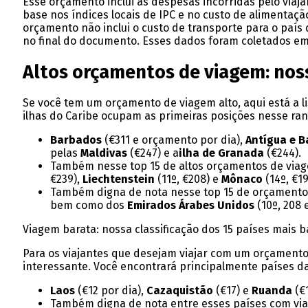
Esse orçamento inclui as despesas incorridas pelo viajan
base nos índices locais de IPC e no custo de alimentaçã
orçamento não inclui o custo de transporte para o paí
no final do documento. Esses dados foram coletados e
Altos orçamentos de viagem: noss
Se você tem um orçamento de viagem alto, aqui está a l
ilhas do Caribe ocupam as primeiras posições nesse ran
Barbados
(€311 e orçamento por dia),
Antígua e 
pelas
Maldivas
(€247) e a
ilha de Granada
(€244).
Também nesse top 15 de altos orçamentos de viag
€239),
Liechtenstein
(11º, €208) e
Mônaco
(14º, €19
Também digna de nota nesse top 15 de orçamento
bem como dos
Emirados Árabes Unidos
(10º, 208 
Viagem barata: nossa classificação dos 15 países mais b
Para os viajantes que desejam viajar com um orçamento
interessante. Você encontrará principalmente países da 
Laos
(€12 por dia),
Cazaquistão
(€17) e
Ruanda
(€
Também digna de nota entre esses países com vi