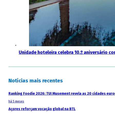
Unidade hoteleira celebra 10.º aniversário 
Notícias mais recentes
Ranking Foodie 2026: TUI Musement revela as 20 cidades eur
há 5 meses
Açores reforçam vocação global na BTL