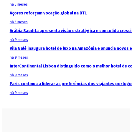
há 5 meses
Açores reforçam vocação global na BTL
há 5 meses
Arábia Saudita apresenta visão estratégica e consolida cresci
há 9 meses
Vila Galé inaugura hotel de luxo na Amazónia e anuncia novos
há 9 meses
InterContinental Lisbon distinguido como o melhor hotel de c
há 9 meses
Paris continua a liderar as preferências dos viajantes portu
há 9 meses