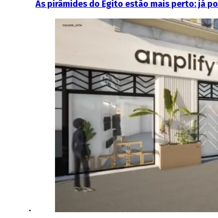
As pirâmides do Egito estão mais perto: já p