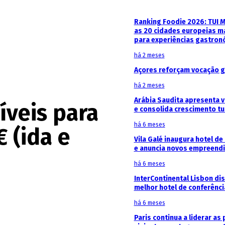
Ranking Foodie 2026: TUI 
as 20 cidades europeias m
para experiências gastron
há 2 meses
Açores reforçam vocação g
há 2 meses
Arábia Saudita apresenta v
íveis para
e consolida crescimento tu
há 6 meses
 (ida e
Vila Galé inaugura hotel de
e anuncia novos empreendi
há 6 meses
InterContinental Lisbon di
melhor hotel de conferênc
há 6 meses
Paris continua a liderar as