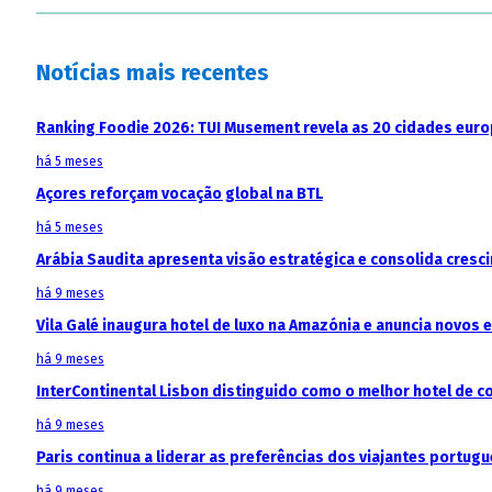
Notícias mais recentes
Ranking Foodie 2026: TUI Musement revela as 20 cidades eur
há 5 meses
Açores reforçam vocação global na BTL
há 5 meses
Arábia Saudita apresenta visão estratégica e consolida cresci
há 9 meses
Vila Galé inaugura hotel de luxo na Amazónia e anuncia novos
há 9 meses
InterContinental Lisbon distinguido como o melhor hotel de c
há 9 meses
Paris continua a liderar as preferências dos viajantes portu
há 9 meses