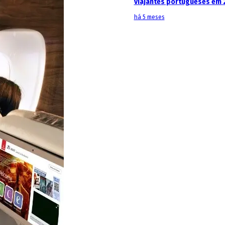
viajantes portugueses em 
há 5 meses