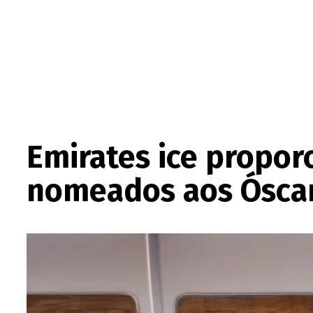
Emirates ice propor
nomeados aos Ósca