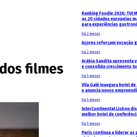
Ranking Foodie 2026: TUI 
as 20 cidades europeias m
para experiências gastron
há 2 meses
Açores reforçam vocação g
há 2 meses
Arábia Saudita apresenta v
dos filmes
e consolida crescimento tu
há 5 meses
Vila Galé inaugura hotel de
e anuncia novos empreendi
há 5 meses
InterContinental Lisbon di
melhor hotel de conferênc
há 5 meses
Paris continua a liderar as