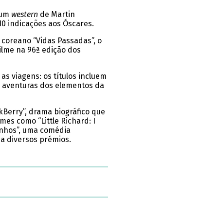
, um
western
de Martin
10 indicações aos Óscares.
 coreano “Vidas Passadas”, o
ilme na 96ª edição dos
s viagens: os títulos incluem
s aventuras dos elementos da
kBerry”, drama biográfico que
lmes como “Little Richard: I
Sonhos”, uma comédia
 a diversos prémios.