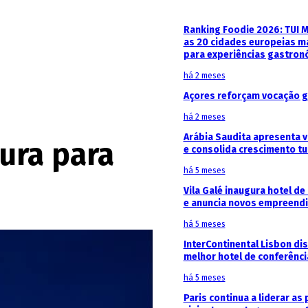
Ranking Foodie 2026: TUI 
as 20 cidades europeias m
para experiências gastron
há 2 meses
Açores reforçam vocação g
há 2 meses
Arábia Saudita apresenta v
ura para
e consolida crescimento tu
há 5 meses
Vila Galé inaugura hotel de
e anuncia novos empreendi
há 5 meses
InterContinental Lisbon di
melhor hotel de conferênc
há 5 meses
Paris continua a liderar as