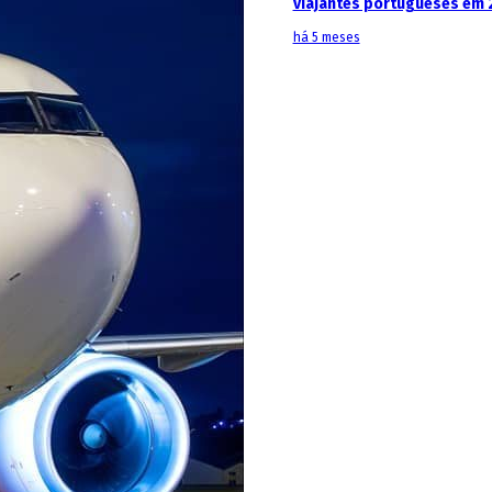
viajantes portugueses em 
há 5 meses