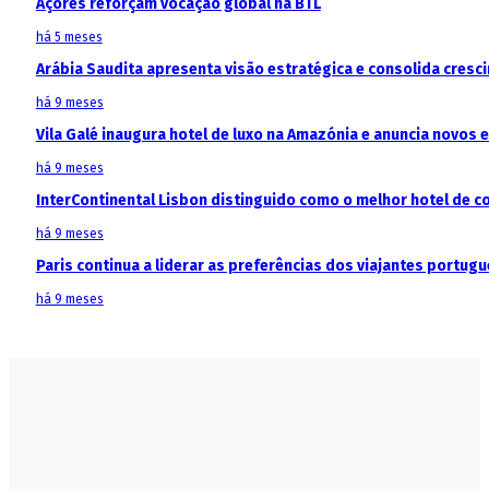
Açores reforçam vocação global na BTL
há 5 meses
Arábia Saudita apresenta visão estratégica e consolida cresci
há 9 meses
Vila Galé inaugura hotel de luxo na Amazónia e anuncia novos
há 9 meses
InterContinental Lisbon distinguido como o melhor hotel de c
há 9 meses
Paris continua a liderar as preferências dos viajantes portu
há 9 meses