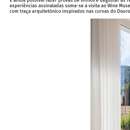
É ainda possível fazer provas de vinhos e degustar as r
experiências assinaladas soma-se a visita ao Wine Mu
com traça arquitetónico inspirados nas curvas do Douro