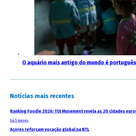
O aquário mais antigo do mundo é português
Notícias mais recentes
Ranking Foodie 2026: TUI Musement revela as 20 cidades eur
há 5 meses
Açores reforçam vocação global na BTL