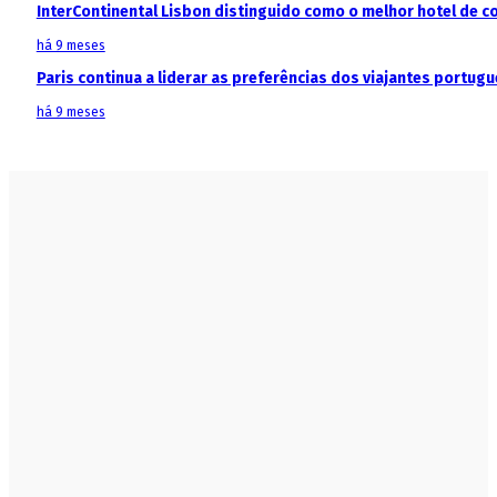
InterContinental Lisbon distinguido como o melhor hotel de c
há 9 meses
Paris continua a liderar as preferências dos viajantes portu
há 9 meses