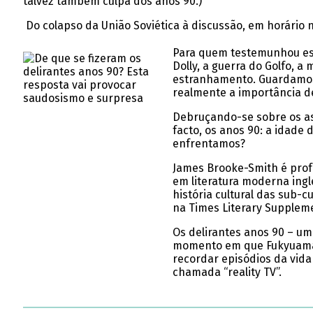
talvez também culpa dos anos 90.)
Do colapso da União Soviética à discussão, em horári
Para quem testemunhou est
Dolly, a guerra do Golfo, 
estranhamento. Guardamos
realmente a importância d
Debruçando-se sobre os asp
facto, os anos 90: a idade
enfrentamos?
James Brooke-Smith é profe
em literatura moderna ingles
história cultural das sub-c
na Times Literary Suppleme
Os delirantes anos 90 – uma
momento em que Fukyuama d
recordar episódios da vida 
chamada “reality TV”.