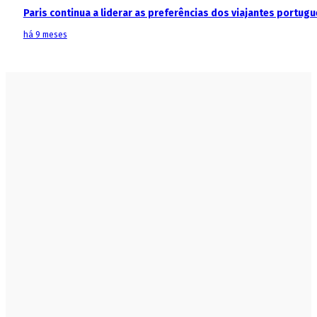
Paris continua a liderar as preferências dos viajantes portu
há 9 meses