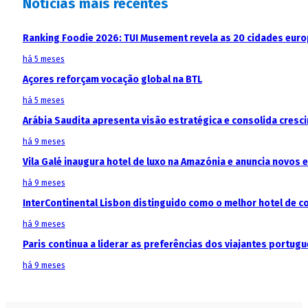
Notícias mais recentes
Ranking Foodie 2026: TUI Musement revela as 20 cidades eur
há 5 meses
Açores reforçam vocação global na BTL
há 5 meses
Arábia Saudita apresenta visão estratégica e consolida cresci
há 9 meses
Vila Galé inaugura hotel de luxo na Amazónia e anuncia novos
há 9 meses
InterContinental Lisbon distinguido como o melhor hotel de c
há 9 meses
Paris continua a liderar as preferências dos viajantes portu
há 9 meses