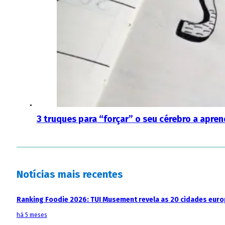
3 truques para “forçar” o seu cérebro a apre
Notícias mais recentes
Ranking Foodie 2026: TUI Musement revela as 20 cidades eur
há 5 meses