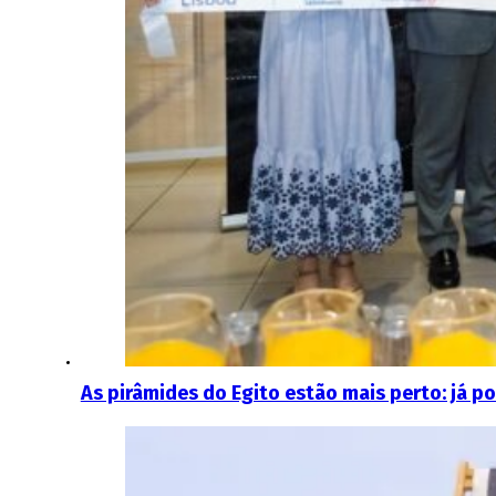
As pirâmides do Egito estão mais perto: já p