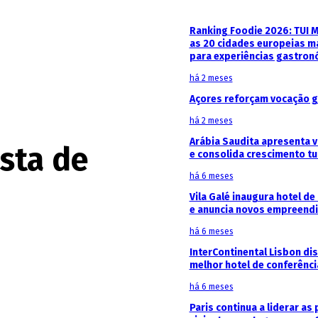
Ranking Foodie 2026: TUI 
as 20 cidades europeias m
para experiências gastron
há 2 meses
Açores reforçam vocação g
há 2 meses
Arábia Saudita apresenta v
ista de
e consolida crescimento tu
há 6 meses
Vila Galé inaugura hotel de
e anuncia novos empreendi
há 6 meses
InterContinental Lisbon di
melhor hotel de conferênc
há 6 meses
Paris continua a liderar as