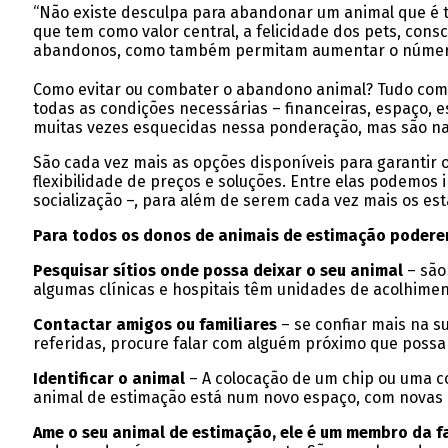
“Não existe desculpa para abandonar um animal que é t
que tem como valor central, a felicidade dos pets, con
abandonos, como também permitam aumentar o número d
Como evitar ou combater o abandono animal? Tudo começ
todas as condições necessárias – financeiras, espaço, es
muitas vezes esquecidas nessa ponderação, mas são 
São cada vez mais as opções disponíveis para garanti
flexibilidade de preços e soluções. Entre elas podemos 
socialização –, para além de serem cada vez mais os e
Para todos os donos de animais de estimação podere
Pesquisar sítios onde possa deixar o seu animal
– são
algumas clínicas e hospitais têm unidades de acolhime
Contactar amigos ou familiares
– se confiar mais na s
referidas, procure falar com alguém próximo que possa 
Identificar o animal
– A colocação de um chip ou uma co
animal de estimação está num novo espaço, com novas r
Ame o seu animal de estimação, ele é um membro da fa