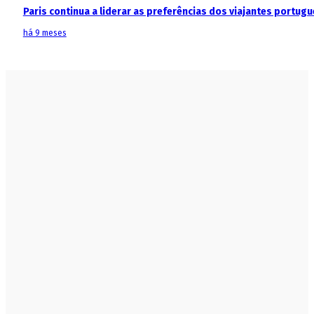
Paris continua a liderar as preferências dos viajantes portu
há 9 meses