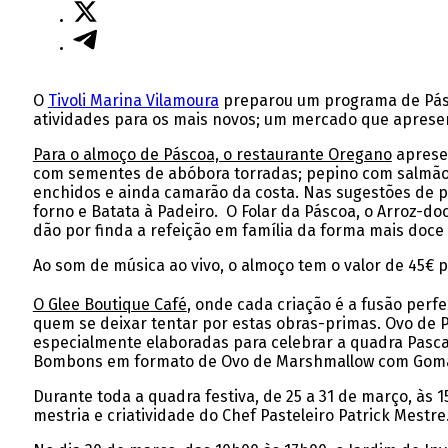
O
Tivoli Marina Vilamoura
preparou um programa de Pásco
atividades para os mais novos; um mercado que apresent
Para o almoço de Páscoa, o restaurante Oregano
apresen
com sementes de abóbora torradas; pepino com salmão 
enchidos e ainda camarão da costa. Nas sugestões de pr
forno e Batata à Padeiro. O Folar da Páscoa, o Arroz-do
dão por finda a refeição em família da forma mais doce 
Ao som de música ao vivo, o almoço tem o valor de 45€ 
O Glee Boutique Café
, onde cada criação é a fusão per
quem se deixar tentar por estas obras-primas. Ovo de 
especialmente elaboradas para celebrar a quadra Pasca
Bombons em formato de Ovo de Marshmallow com Goma d
Durante toda a quadra festiva, de 25 a 31 de março, às 
mestria e criatividade do Chef Pasteleiro Patrick Mestre