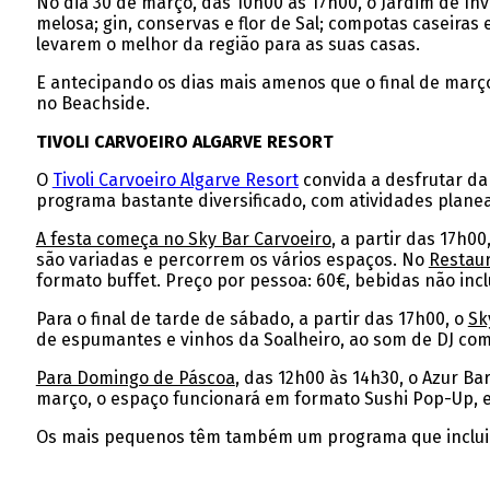
No dia 30 de março, das 10h00 às 17h00, o Jardim de I
melosa; gin, conservas e flor de Sal; compotas caseiras
levarem o melhor da região para as suas casas.
E antecipando os dias mais amenos que o final de março 
no Beachside.
TIVOLI CARVOEIRO ALGARVE RESORT
O
Tivoli Carvoeiro Algarve Resort
convida a desfrutar da
programa bastante diversificado, com atividades planea
A festa começa no Sky Bar Carvoeiro
, a partir das 17h0
são variadas e percorrem os vários espaços. No
Restaur
formato buffet. Preço por pessoa: 60€, bebidas não incl
Para o final de tarde de sábado, a partir das 17h00, o
Sk
de espumantes e vinhos da Soalheiro, ao som de DJ com 
Para Domingo de Páscoa
, das 12h00 às 14h30, o Azur B
março, o espaço funcionará em formato Sushi Pop-Up, e
Os mais pequenos têm também um programa que inclu