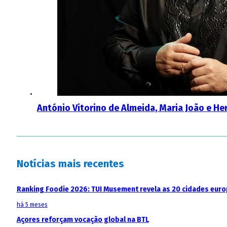
António Vitorino de Almeida, Maria João e He
Notícias mais recentes
Ranking Foodie 2026: TUI Musement revela as 20 cidades eur
há 5 meses
Açores reforçam vocação global na BTL