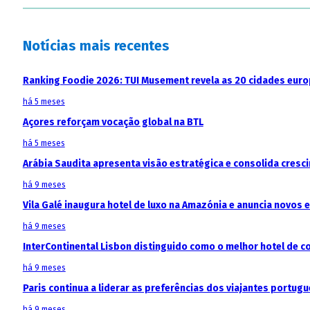
Notícias mais recentes
Ranking Foodie 2026: TUI Musement revela as 20 cidades eur
há 5 meses
Açores reforçam vocação global na BTL
há 5 meses
Arábia Saudita apresenta visão estratégica e consolida cresci
há 9 meses
Vila Galé inaugura hotel de luxo na Amazónia e anuncia novos
há 9 meses
InterContinental Lisbon distinguido como o melhor hotel de c
há 9 meses
Paris continua a liderar as preferências dos viajantes portu
há 9 meses