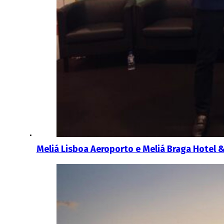
Meliá Lisboa Aeroporto e Meliá Braga Hotel 