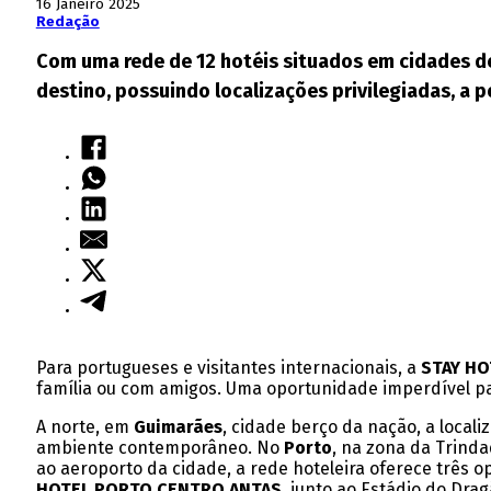
16 Janeiro 2025
Redação
Com uma rede de 12 hotéis situados em cidades de
destino, possuindo localizações privilegiadas, a 
Para portugueses e visitantes internacionais, a
STAY HO
família ou com amigos. Uma oportunidade imperdível pa
A norte, em
Guimarães
, cidade berço da nação, a local
ambiente contemporâneo. No
Porto
, na zona da Trinda
ao aeroporto da cidade, a rede hoteleira oferece três 
HOTEL PORTO CENTRO ANTAS
, junto ao Estádio do Dra