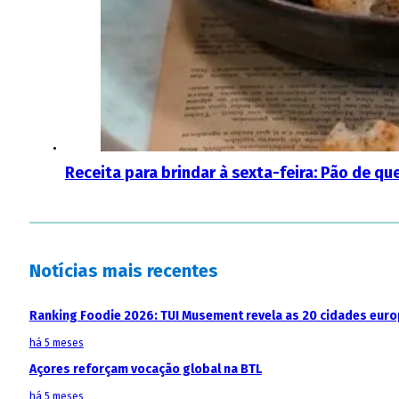
Receita para brindar à sexta-feira: Pão de quei
Notícias mais recentes
Ranking Foodie 2026: TUI Musement revela as 20 cidades eur
há 5 meses
Açores reforçam vocação global na BTL
há 5 meses