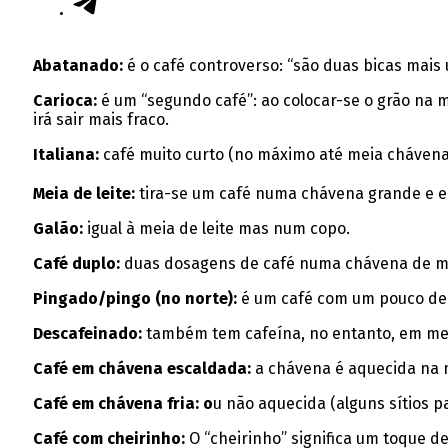
Abatanado:
é o café controverso: “são duas bicas mai
Carioca:
é um “segundo café”: ao colocar-se o grão na m
irá sair mais fraco.
Italiana:
café muito curto (no máximo até meia chávena
Meia de leite:
tira-se um café numa chávena grande e en
Galão:
igual à meia de leite mas num copo.
Café duplo:
duas dosagens de café numa chávena de meia
Pingado/pingo (no norte):
é um café com um pouco de 
Descafeinado:
também tem cafeína, no entanto, em me
Café em chávena escaldada:
a chávena é aquecida na m
Café em chávena fria: o
u não aquecida (alguns sítios p
Café com cheirinho:
O “cheirinho” significa um toque 